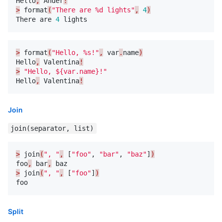
Hello
,
Ander
!
>
format
(
"There are %d lights"
,
4
)
There
are
4
lights
>
format
(
"Hello, %s!"
,
var
.
name
)
Hello
,
Valentina
!
>
"Hello, ${var.name}!"
Hello
,
Valentina
!
Join
join(separator, list)
>
join
(
", "
,
[
"foo"
,
"bar"
,
"baz"
]
)
foo
,
bar
,
baz
>
join
(
", "
,
[
"foo"
]
)
foo
Split