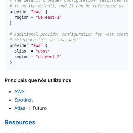
# The default provider configuration; resources that
# it as the default, and it can be referenced as `aw
provider
"aws"
{
region
=
"us-east-1"
}
# Additional provider configuration for west coast r
# reference this as `aws.west`.
provider
"aws"
{
alias
=
"west"
region
=
"us-west-2"
}
Principais que nós utilizamos
AWS
Spotinst
Atlas
-> Futuro
Resources