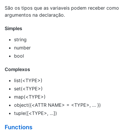
São os tipos que as variaveis podem receber como
argumentos na declaração.
Simples
string
number
bool
Complexos
list(<TYPE>)
set(<TYPE>)
map(<TYPE>)
object({<ATTR NAME> = <TYPE>, … })
tuple([<TYPE>, …])
Functions