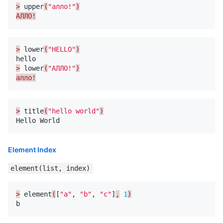
>
upper
(
"алло!"
)
АЛЛО!
>
lower
(
"HELLO"
)
hello
>
lower
(
"АЛЛО!"
)
алло!
>
title
(
"hello world"
)
Hello
World
Element
Index
element(list, index)
>
element
(
[
"a"
,
"b"
,
"c"
]
,
1
)
b