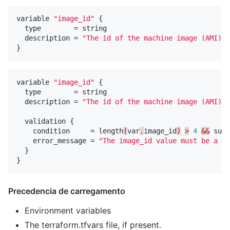
variable
"image_id"
{
type
=
string
description
=
"The id of the machine image (AMI) t
}
variable
"image_id"
{
type
=
string
description
=
"The id of the machine image (AMI) t
validation
{
condition
=
length
(
var
.
image_id
)
>
4
&&
subs
error_message
=
"The image_id value must be a va
}
}
Precedencia de carregamento
Environment variables
The terraform.tfvars file, if present.