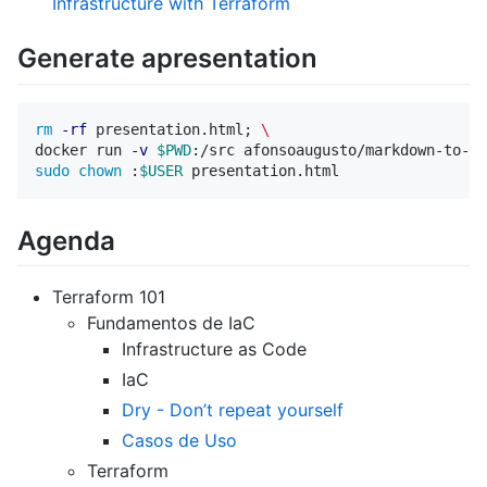
Infrastructure with Terraform
Generate apresentation
rm
-rf
 presentation.html
;
\
docker run 
-v
$PWD
:/src afonsoaugusto/markdown-to-sl
sudo chown
 :
$USER
Agenda
Terraform 101
Fundamentos de IaC
Infrastructure as Code
IaC
Dry - Don’t repeat yourself
Casos de Uso
Terraform