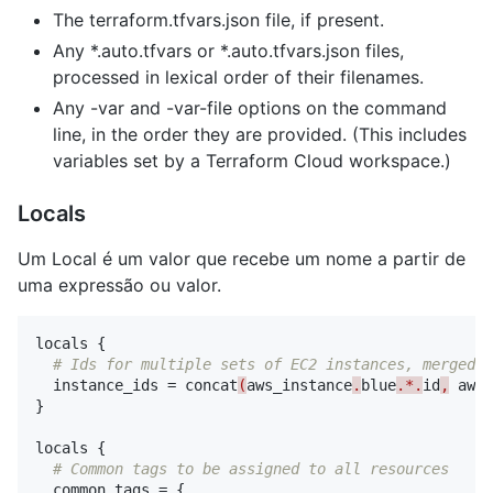
The terraform.tfvars.json file, if present.
Any *.auto.tfvars or *.auto.tfvars.json files,
processed in lexical order of their filenames.
Any -var and -var-file options on the command
line, in the order they are provided. (This includes
variables set by a Terraform Cloud workspace.)
Locals
Um Local é um valor que recebe um nome a partir de
uma expressão ou valor.
locals
{
# Ids for multiple sets of EC2 instances, merged t
instance_ids
=
concat
(
aws_instance
.
blue
.*.
id
,
aws_
}
locals
{
# Common tags to be assigned to all resources
common_tags
=
{