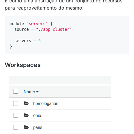
É como uma abstração de um conjunto de recursos
para reaproveitamento do mesmo.
module
"servers"
{
source
=
"./app-cluster"
servers
=
5
}
Workspaces