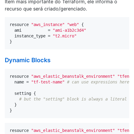
Item mais importante do Terraform, ele informa o
recurso que será criado/gerenciado.
resource
"aws_instance"
"web"
{
ami
=
"ami-a1b2c3d4"
instance_type
=
"t2.micro"
}
Dynamic Blocks
resource
"aws_elastic_beanstalk_environment"
"tfenvt
name
=
"tf-test-name"
# can use expressions here
setting
{
# but the "setting" block is always a literal bl
}
}
resource
"aws_elastic_beanstalk_environment"
"tfenvt