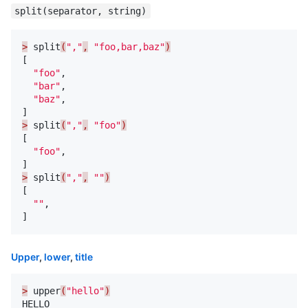
split(separator, string)
>
split
(
","
,
"foo,bar,baz"
)
[
"foo"
,
"bar"
,
"baz"
,
]
>
split
(
","
,
"foo"
)
[
"foo"
,
]
>
split
(
","
,
""
)
[
""
,
]
Upper
,
lower
,
title
>
upper
(
"hello"
)
HELLO