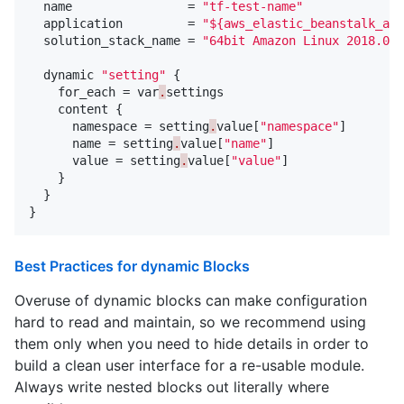
name
=
"tf-test-name"
application
=
"${aws_elastic_beanstalk_app
solution_stack_name
=
"64bit Amazon Linux 2018.03 
dynamic
"setting"
{
for_each
=
var
.
settings
content
{
namespace
=
setting
.
value
[
"namespace"
]
name
=
setting
.
value
[
"name"
]
value
=
setting
.
value
[
"value"
]
}
}
}
Best Practices for dynamic Blocks
Overuse of dynamic blocks can make configuration
hard to read and maintain, so we recommend using
them only when you need to hide details in order to
build a clean user interface for a re-usable module.
Always write nested blocks out literally where