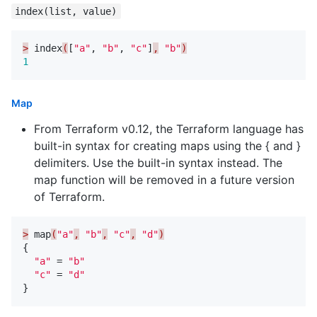
index(list, value)
>
index
(
[
"a"
,
"b"
,
"c"
]
,
"b"
)
1
Map
From Terraform v0.12, the Terraform language has
built-in syntax for creating maps using the { and }
delimiters. Use the built-in syntax instead. The
map function will be removed in a future version
of Terraform.
>
map
(
"a"
,
"b"
,
"c"
,
"d"
)
{
"a"
=
"b"
"c"
=
"d"
}