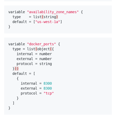
variable
"availability_zone_names"
{
type
=
list
(
string
)
default
=
[
"us-west-1a"
]
}
variable
"docker_ports"
{
type
=
list
(
object
(
{
internal
=
number
external
=
number
protocol
=
string
}
))
default
=
[
{
internal
=
8300
external
=
8300
protocol
=
"tcp"
}
]
}