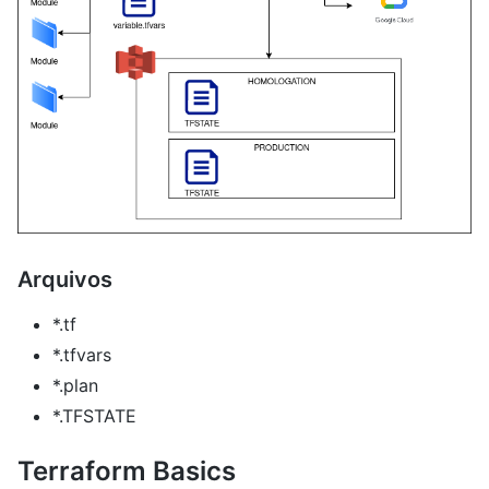
Arquivos
*.tf
*.tfvars
*.plan
*.TFSTATE
Terraform Basics