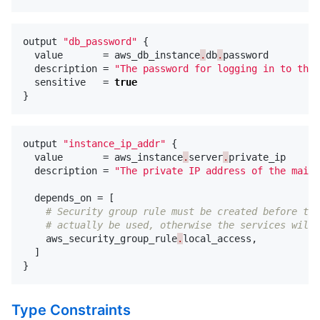
output
"db_password"
{
value
=
aws_db_instance
.
db
.
password
description
=
"The password for logging in to the 
sensitive
=
true
}
output
"instance_ip_addr"
{
value
=
aws_instance
.
server
.
private_ip
description
=
"The private IP address of the main 
depends_on
=
[
# Security group rule must be created before thi
# actually be used, otherwise the services will 
aws_security_group_rule
.
local_access
,
]
}
Type Constraints