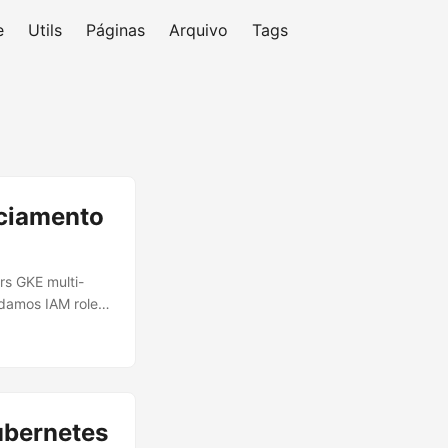
e
Utils
Páginas
Arquivo
Tags
nciamento
rs GKE multi-
damos IAM roles,
 Professional
 GKE Usage
o nível do GCP,
s roles
ubernetes