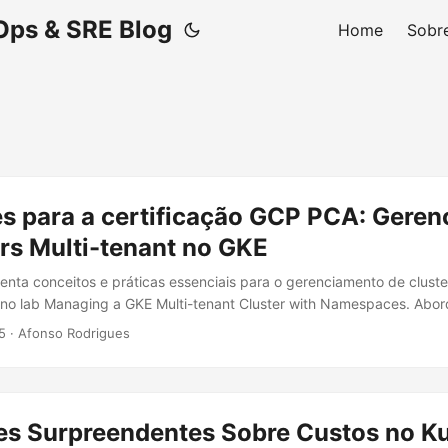
Ops & SRE Blog
Home
Sobr
s para a certificação GCP PCA: Gere
rs Multi-tenant no GKE
senta conceitos e práticas essenciais para o gerenciamento de cluste
 no lab Managing a GKE Multi-tenant Cluster with Namespaces. Abor
Quotas e GKE Usage Metering, fundamentais para a certificação GCP
5
·
Afonso Rodrigues
 (PCA). Índice GKE IAM Roles RBAC no Kubernetes Resource Quotas
s Práticos GKE IAM Roles Os IAM roles do GKE controlam o acesso a
gando acesso aos clusters e seus recursos. Abaixo estão os principai
es Surpreendentes Sobre Custos no K