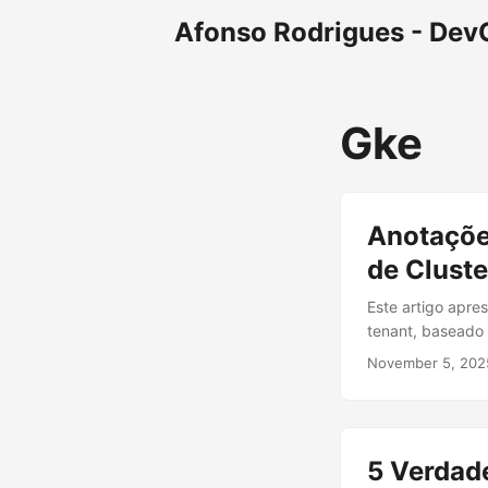
Afonso Rodrigues - Dev
Gke
Anotaçõe
de Cluste
Este artigo apre
tenant, baseado
RBAC, Resource 
November 5, 202
Cloud Architect
Metering Exemplo
permitindo ou ne
disponíveis: ...
5 Verdad