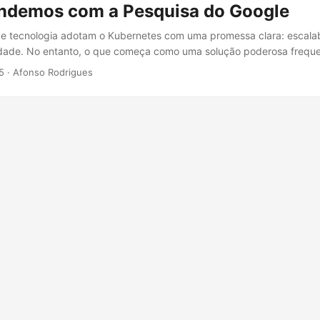
ndemos com a Pesquisa do Google
de tecnologia adotam o Kubernetes com uma promessa clara: escalab
ilidade. No entanto, o que começa como uma solução poderosa freq
ma fonte de surpresa desagradável quando a fatura da nuvem cheg
5
·
Afonso Rodrigues
ência acabam se deparando com um crescimento descontrolado de 
leva a uma busca incessante por otimizações. Para resolver esse p
eciso ir além das dicas superficiais de “desligar o que não está em u
stos no Kubernetes revela uma tensão fundamental entre três pilares
 observabilidade. Cortar gastos indiscriminadamente, sem entender c
ma receita para o desastre. Este artigo é um guia para dominar esse eq