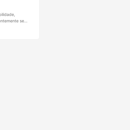
ilidade,
uentemente se
a. Times que
custos, um
roblema de forma
so”. A verdadeira
: custo,
omo isso afeta a
uilíbrio. ...