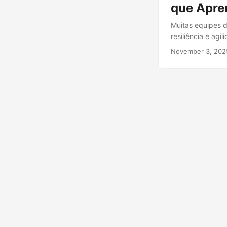
que Apre
Muitas equipes 
resiliência e ag
transforma em u
November 3, 202
esperavam efici
paradoxo que os 
sustentável, é pr
otimização de cu
confiabilidade e
estabilidade, é u