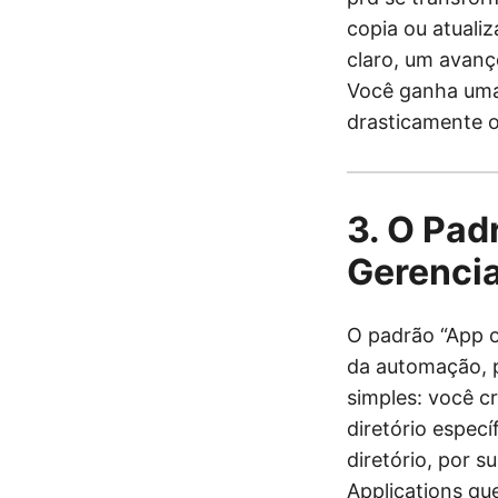
copia ou atualiz
claro, um avanç
Você ganha uma 
drasticamente o
3. O Pad
Gerencia
O padrão “App o
da automação, p
simples: você c
diretório especí
diretório, por 
Applications qu