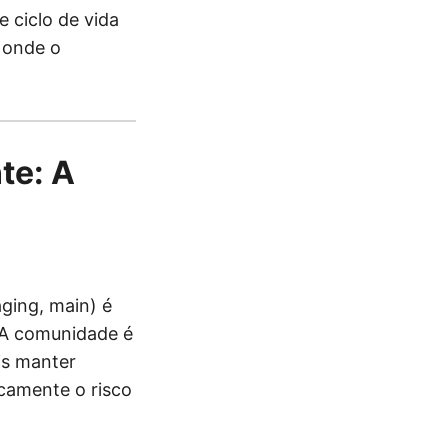
 ciclo de vida
, onde o
te: A
aging, main) é
 A comunidade é
is manter
camente o risco