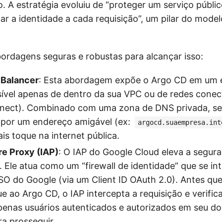
o. A estratégia evoluiu de “proteger um serviço públi
car a identidade a cada requisição”, um pilar do mod
ordagens seguras e robustas para alcançar isso:
 Balancer
: Esta abordagem expõe o Argo CD em um 
sível apenas de dentro da sua VPC ou de redes conec
nect). Combinado com uma zona de DNS privada, se
 por um endereço amigável (ex:
argocd.suaempresa.int
ais toque na internet pública.
re Proxy (IAP)
: O IAP do Google Cloud eleva a segura
. Ele atua como um “firewall de identidade” que se in
SO do Google (via um Client ID OAuth 2.0). Antes qu
e ao Argo CD, o IAP intercepta a requisição e verific
penas usuários autenticados e autorizados em seu d
a prosseguir.