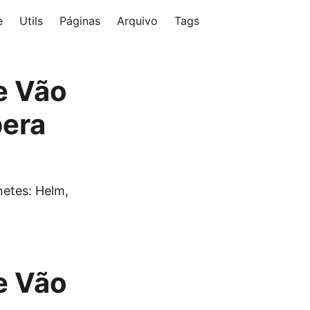
e
Utils
Páginas
Arquivo
Tags
e Vão
era
etes: Helm,
e Vão