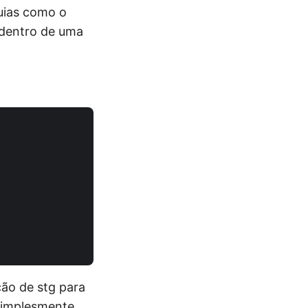
uias como o
o dentro de uma
ção de stg para
 simplesmente