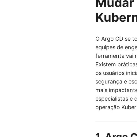
Mudar 
Kuber
O Argo CD se to
equipes de enge
ferramenta vai 
Existem prática
os usuários ini
segurança e esc
mais impactante
especialistas e
operação Kuber
1. Argo 