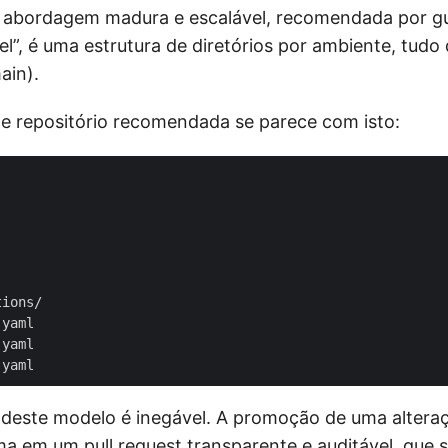
a abordagem madura e escalável, recomendada por g
el”, é uma estrutura de diretórios por ambiente, tud
ain).
e repositório recomendada se parece com isto:
ions/

yaml

yaml

 deste modelo é inegável. A promoção de uma altera
ma em um pull request transparente e auditável, que