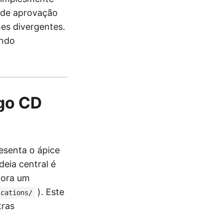
o de aprovação
es divergentes.
indo
rgo CD
esenta o ápice
eia central é
tora um
). Este
ications/
tras