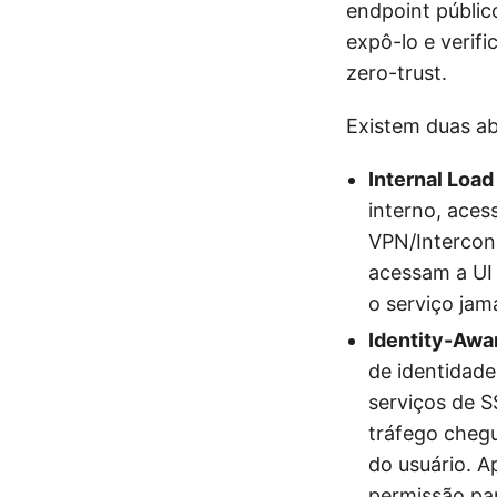
endpoint públic
expô-lo e verifi
zero-trust.
Existem duas ab
Internal Load
interno, aces
VPN/Intercon
acessam a UI
o serviço jam
Identity-Awa
de identidade
serviços de S
tráfego chegu
do usuário. A
permissão par