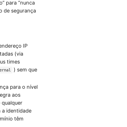
co” para “nunca
elo de segurança
endereço IP
tadas (via
us times
) sem que
ernal
nça para o nível
tegra aos
e qualquer
a a identidade
omínio têm