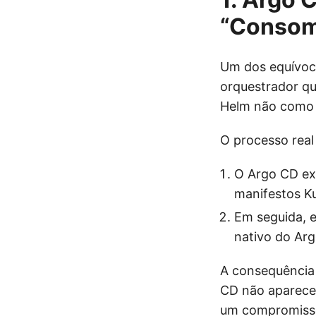
“Consome
Um dos equívoc
orquestrador qu
Helm não como 
O processo real
O Argo CD e
manifestos Ku
Em seguida, 
nativo do Ar
A consequência 
CD não aparece
um compromisso 