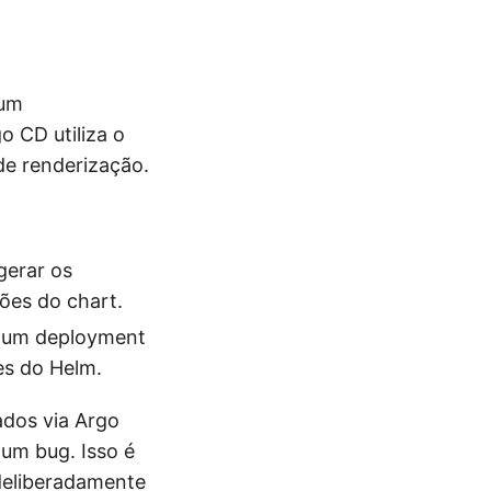
 um
o CD utiliza o
e renderização.
gerar os
ções do chart.
o um deployment
es do Helm.
ados via Argo
 um bug. Isso é
deliberadamente