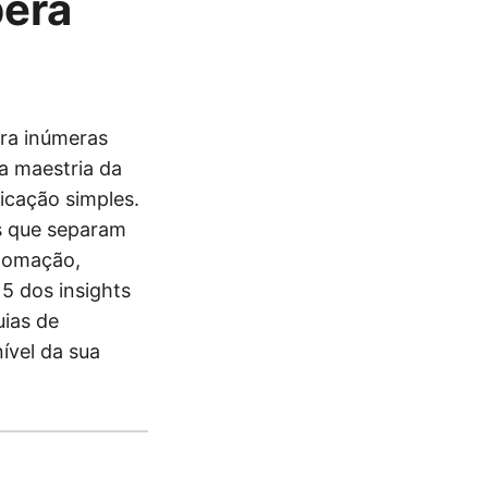
era
ara inúmeras
a maestria da
icação simples.
os que separam
utomação,
5 dos insights
uias de
ível da sua