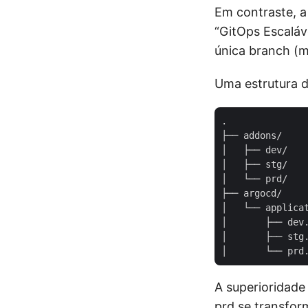
Em contraste, 
“GitOps Escaláv
única branch (m
Uma estrutura d
.

├── addons/

│   ├── dev/

│   ├── stg/

│   └── prd/

├── argocd/

│   └── applicat
│       ├── dev.
│       ├── stg.
A superioridade
prd se transfor