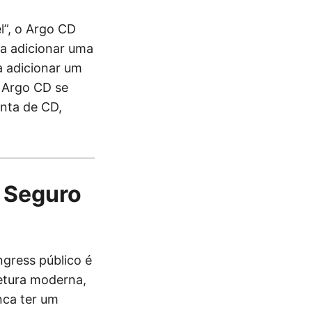
l”, o Argo CD
ra adicionar uma
a adicionar um
 Argo CD se
enta de CD,
o Seguro
gress público é
etura moderna,
nca ter um