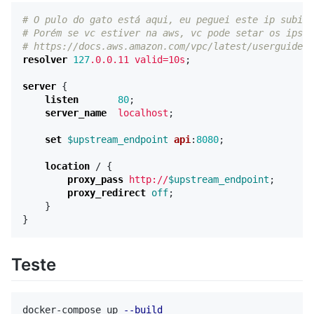
# O pulo do gato está aqui, eu peguei este ip subind
# Porém se vc estiver na aws, vc pode setar os ips 1
# https://docs.aws.amazon.com/vpc/latest/userguide/v
resolver
127
.0.0.11
valid=10s
;
server
{
listen
80
;
server_name
localhost
;
set
$upstream_endpoint
api
:
8080
;
location
/
{
proxy_pass
http://
$upstream_endpoint
;
proxy_redirect
off
;
}
}
Teste
docker-compose up 
--build